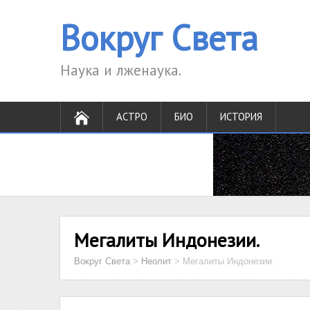
Вокруг Света
Наука и лженаука.
АСТРО
БИО
ИСТОРИЯ
Мегалиты Индонезии.
Вокруг Света
>
Неолит
>
Мегалиты Индонезии.