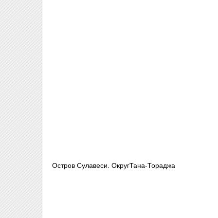
Остров Сулавеси. ОкругТана-Тораджа