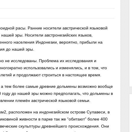
оидной расы. Ранние носители австрической языковой
 нашей эры. Носители австронезийских языков,
ного населения Индонезии, вероятно, прибыли на
тия до нашей эры.
но не исследованы. Проблема их исследования и
многократно использовались и изменялись, и в том, что
елетий и продолжают строиться в настоящее время.
, а тем более самые древние дольмены возможно вообще
0 году до нашей эры можно предполагать, что дольмены в
явлении племён австрической языковой семьи.
м2, расположен на индонезийском острове Сулавеси, в
ковиной живности в парке так же “обитают” более 400
овеческие скульптуры древнейшего происхождения. Они