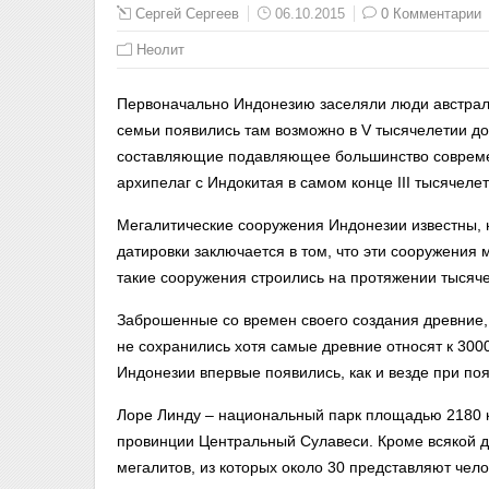
Сергей Сергеев
06.10.2015
0 Комментарии
Неолит
Первоначально Индонезию заселяли люди австрал
семьи появились там возможно в V тысячелетии до
составляющие подавляющее большинство современ
архипелаг с Индокитая в самом конце III тысячеле
Мегалитические сооружения Индонезии известны, 
датировки заключается в том, что эти сооружения 
такие сооружения строились на протяжении тысяч
Заброшенные со времен своего создания древние
не сохранились хотя самые древние относят к 300
Индонезии впервые появились, как и везде при по
Лоре Линду – национальный парк площадью 2180 к
провинции Центральный Сулавеси. Кроме всякой ди
мегалитов, из которых около 30 представляют чел