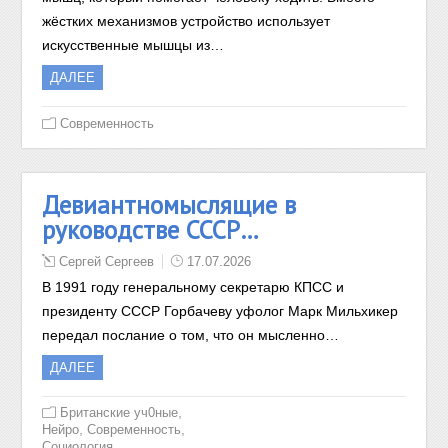
жёстких механизмов устройство использует
искусственные мышцы из…
ДАЛЕЕ
Современность
Девиантномыслящие в
руководстве СССР…
Сергей Сергеев
17.07.2026
В 1991 году генеральному секретарю КПСС и
президенту СССР Горбачеву уфолог Марк Мильхикер
передал послание о том, что он мысленно…
ДАЛЕЕ
,
Британские уч0ные
,
,
Нейро
Современность
Социология