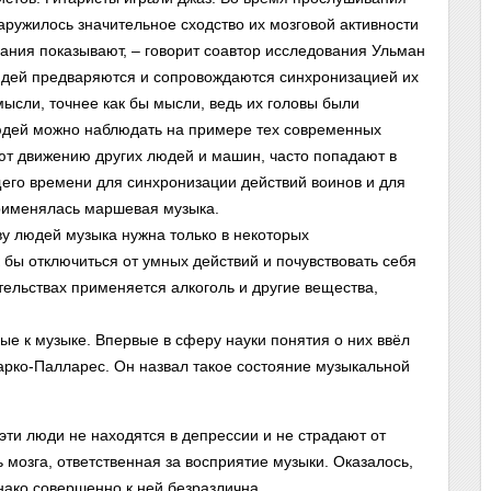
ружилось значительное сходство их мозговой активности
ания показывают, – говорит соавтор исследования Ульман
юдей предваряются и сопровождаются синхронизацией их
мысли, точнее как бы мысли, ведь их головы были
юдей можно наблюдать на примере тех современных
ют движению других людей и машин, часто попадают в
его времени для синхронизации действий воинов и для
рименялась маршевая музыка.
ву людей музыка нужна только в некоторых
к бы отключиться от умных действий и почувствовать себя
тельствах применяется алкоголь и другие вещества,
е к музыке. Впервые в сферу науки понятия о них ввёл
рко-Палларес. Он назвал такое состояние музыкальной
эти люди не находятся в депрессии и не страдают от
 мозга, ответственная за восприятие музыки. Оказалось,
нако совершенно к ней безразлична.