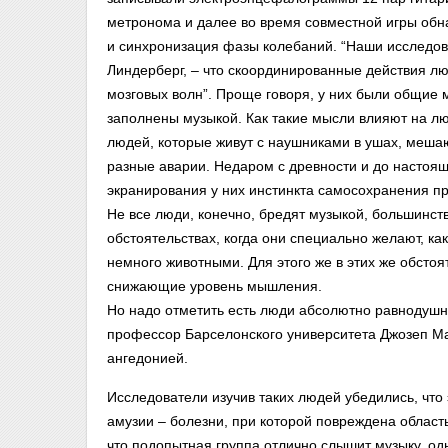
метронома и далее во время совместной игры обна
и синхронизация фазы колебаний. “Наши исследов
Линдерберг, – что скоординированные действия л
мозговых волн”. Проще говоря, у них были общие 
заполнены музыкой. Как такие мысли влияют на л
людей, которые живут с наушниками в ушах, меша
разные аварии. Недаром с древности и до настоящ
экранирования у них инстинкта самосохранения п
Не все люди, конечно, бредят музыкой, большинст
обстоятельствах, когда они специально желают, ка
немного животными. Для этого же в этих же обстоя
снижающие уровень мышления.
Но надо отметить есть люди абсолютно равнодушны
профессор Барселонского университета Джозеп Ма
ангедонией.
Исследователи изучив таких людей убедились, что 
амузии – болезни, при которой повреждена область
что подопытная группа отлично слышит музыку, од