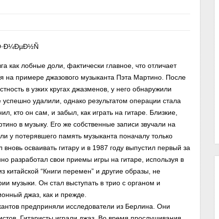
а как лобные доли, фактически главное, что отличает
ся на примере джазового музыканта Пэта Мартино. После
тность в узких кругах джазменов, у него обнаружили
е успешно удалили, однако результатом операции стала
л, кто он сам, и забыл, как играть на гитаре. Близкие,
ртино в музыку. Его же собственные записи звучали на
ли у потерявшего память музыканта поначалу только
вновь осваивать гитару и в 1987 году выпустил первый за
но разработал свои приемы игры на гитаре, используя в
з китайской “Книги перемен” и другие образы, не
и музыки. Он стал выступать в трио с органом и
онный джаз, как и прежде.
кантов предприняли исследователи из Берлина. Они
стов. Гитаристы играли джаз. Во время прослушивания