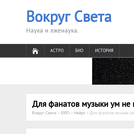
Вокруг Света
Наука и лженаука.
АСТРО
БИО
ИСТОРИЯ
Для фанатов музыки ум не
Вокруг Света
>
БИО
>
Нейро
>
Для фанатов музыки ум