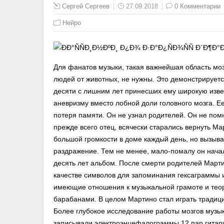
Сергей Сергеев
27.09.2018
0 Комментарии
Нейро
Для фанатов музыки, такая важнейшая область мозг
людей от животных, не нужны. Это демонстрирует
десяти с лишним лет принесших ему широкую извес
аневризму вместо лобной доли головного мозга. Е
потеря памяти. Он не узнал родителей. Он не помни
прежде всего отец, всячески старались вернуть Ма
большой громкости в доме каждый день, но вызыва
раздражение. Тем не менее, мало-помалу он начал 
десять лет альбом. После смерти родителей Марти
качестве символов для запоминания гексаграммы и
имеющие отношения к музыкальной грамоте и теори
барабанами. В целом Мартино стал играть традици
Более глубокое исследование работы мозгов музы
записывали электроэнцефалограммы 12 пар гитари