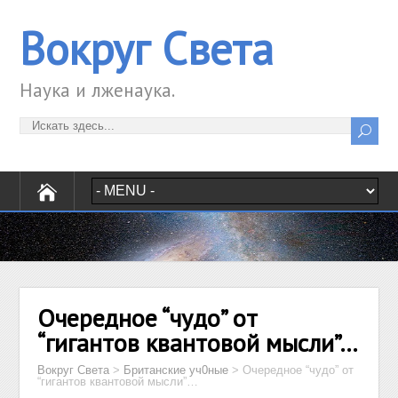
Вокруг Света
Наука и лженаука.
Очередное “чудо” от
“гигантов квантовой мысли”…
Вокруг Света
>
Британские уч0ные
>
Очередное “чудо” от
“гигантов квантовой мысли”…