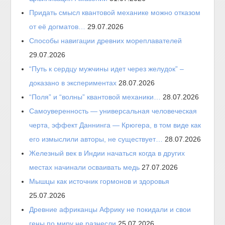
Придать смысл квантовой механике можно отказом
от её догматов…
29.07.2026
Способы навигации древних мореплавателей
29.07.2026
“Путь к сердцу мужчины идет через желудок” –
доказано в экспериментах
28.07.2026
“Поля” и “волны” квантовой механики…
28.07.2026
Самоуверенность — универсальная человеческая
черта, эффект Даннинга — Крюгера, в том виде как
его измыслили авторы, не существует…
28.07.2026
Железный век в Индии начаться когда в других
местах начинали осваивать медь
27.07.2026
Мышцы как источник гормонов и здоровья
25.07.2026
Древние африканцы Африку не покидали и свои
гены по миру не разнесли
25.07.2026