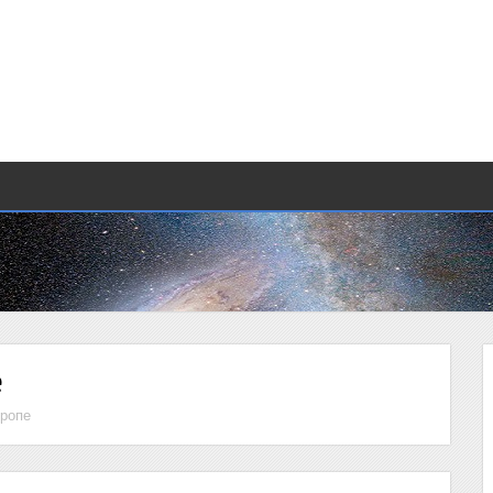
е
вропе