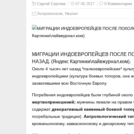
Сергей Сергеев
07.06.2017
0 Комментарии
,
Антропология
Неолит
МИГРАЦИИ ИНДОЕВРОПЕЙЦЕВ ПОСЛЕ ПО
НАЗАД. (Яндекс Картинки\лайвжурнал.ком).
Около 4 тысяч лет назад *палеоевропейские* кул
индоевропейцами (культура боевых топоров, она же
захватившими всю Восточную Европу.
Погребения индоевропейцев были глубиной около
жертвоприношений;
мужчины лежали на правом б
содержат
декоративный каменный боевой топо
погребальные традиции).
Антропологический ти
кроманьонскому, кавкасионскому и динарскому тип