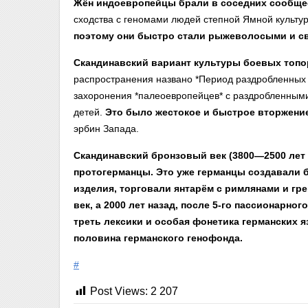
Жён индоевропейцы брали в соседних сообще
сходства с геномами людей степной Ямной культу
поэтому они быстро стали рыжеволосыми и с
Скандинавский вариант культуры боевых топор
распространения названо *Период раздробленных ч
захоронения *палеоевропейцев* с раздробленными
детей.
Это было жестокое и быстрое вторжени
эрбин Запада.
Скандинавский бронзовый век (3800—2500 лет н
протогерманцы. Это уже германцы создавали 
изделия, торговали янтарём с римлянами и гре
век, а 2000 лет назад, после 5-го пассионарног
треть лексики и особая фонетика германских я
половина германского генофонда.
#
Post Views:
2 207