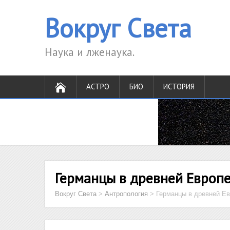
Вокруг Света
Наука и лженаука.
АСТРО
БИО
ИСТОРИЯ
Германцы в древней Европ
Вокруг Света
>
Антропология
>
Германцы в древней Е