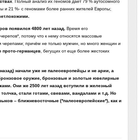
ствах
. Полный анализ их геномов дает 79 % аутосомного
ры и 21 %- с геномами более ранних жителей Европы;
ветлокожими.
ов появился 4800 лет назад.
Время его
ерепов*, потому что к нему относятся массовые
 черепами; причём не только мужчин, но много женщин и
е прото-германцев
, бегущих от еще более жестоких
азад) начали уже не палеоевропейцы и не арии, а
бронзовое оружие, бронзовые и золотые ювелирные
ками. Они же 2500 лет назад вступили в железный
о толчка, стали готами, свевами, вандалами и т.д. Но
зыков – ближневосточные (*палеоевропейские*), как и