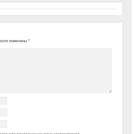
поля помечены
*