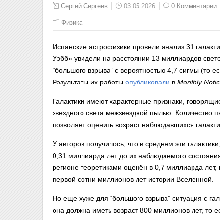
Сергей Сергеев
03.05.2026
0 Комментарии
Физика
Испанские астрофизики провели анализ 31 галакти
Уэбб» увидели на расстоянии 13 миллиардов свето
“большого взрыва” с вероятностью 4,7 сигмы (то е
Результаты их работы
опубликовали
в
Monthly Notic
Галактики имеют характерные признаки, говорящие
звездного света межзвездной пылью. Количество пы
позволяет оценить возраст наблюдавшихся галакти
У авторов получилось, что в среднем эти галактики,
0,31 миллиарда лет до их наблюдаемого состояния.
регионе теоретиками оценён в 0,7 миллиарда лет, 
первой сотни миллионов лет истории Вселенной.
Но еще хуже для “большого взрыва” ситуация с га
она должна иметь возраст 800 миллионов лет, то 