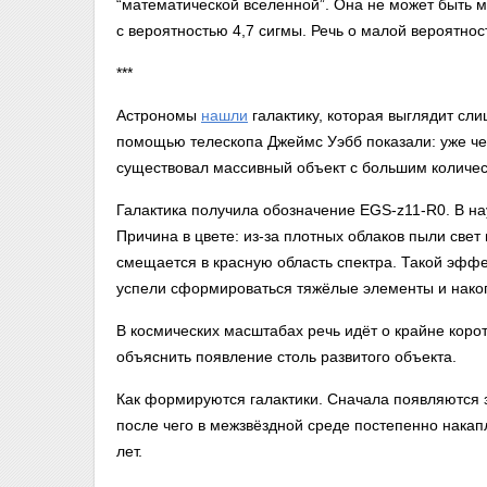
“математической вселенной”. Она не может быть 
с вероятностью 4,7 сигмы. Речь о малой вероятно
***
Астрономы
нашли
галактику, которая выглядит сл
помощью телескопа Джеймс Уэбб показали: уже че
существовал массивный объект с большим количес
Галактика получила обозначение EGS-z11-R0. В н
Причина в цвете: из-за плотных облаков пыли свет
смещается в красную область спектра. Такой эффек
успели сформироваться тяжёлые элементы и нако
В космических масштабах речь идёт о крайне коро
объяснить появление столь развитого объекта.
Как формируются галактики. Сначала появляются з
после чего в межзвёздной среде постепенно накап
лет.