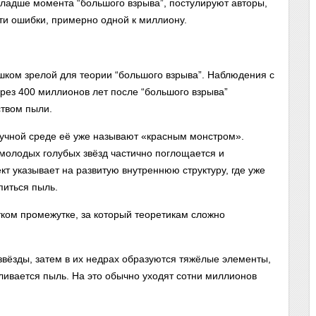
младше момента “большого взрыва”, постулируют авторы,
сти ошибки, примерно одной к миллиону.
ишком зрелой для теории “большого взрыва”. Наблюдения с
рез 400 миллионов лет после “большого взрыва”
твом пыли.
аучной среде её уже называют «красным монстром».
 молодых голубых звёзд частично поглощается и
т указывает на развитую внутреннюю структуру, где уже
питься пыль.
тком промежутке, за который теоретикам сложно
вёзды, затем в их недрах образуются тяжёлые элементы,
ливается пыль. На это обычно уходят сотни миллионов