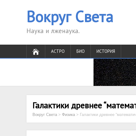
Вокруг Света
Наука и лженаука.
АСТРО
БИО
ИСТОРИЯ
Галактики древнее “матема
Вокруг Света
>
Физика
>
Галактики древнее “математи