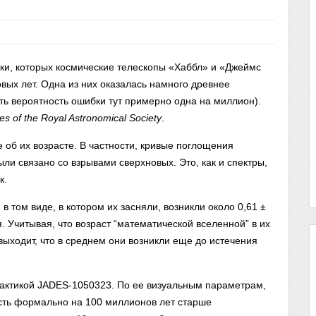
ки, которых космические телескопы «Хаббл» и «Джеймс
вых лет. Одна из них оказалась намного древнее
сть вероятность ошибки тут примерно одна на миллион).
es of the Royal Astronomical Society
.
 об их возрасте. В частности, кривые поглощения
ли связано со взрывами сверхновых. Это, как и спектры,
к.
 в том виде, в котором их засняли, возникли около 0,61 ±
 Учитывая, что возраст “математической вселенной” в их
выходит, что в среднем они возникли еще до истечения
лактикой JADES-1050323. По ее визуальным параметрам,
есть формально на 100 миллионов лет старше