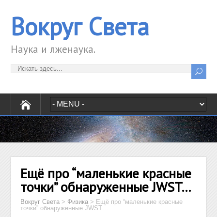
Вокруг Света
Наука и лженаука.
Ещё про “маленькие красные
точки” обнаруженные JWST…
Вокруг Света
>
Физика
>
Ещё про “маленькие красные
точки” обнаруженные JWST…