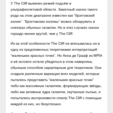
У The Cliff выявлен резкий подъём в
ультрафиолетовой области. Заметный скачок такого
рода на этом диапазоне известен как “брэгговский
излом”. “Брэгговские изломы” можно обнаружить в
спектрах обычных галактик. Но в этих случаях скачок
гораздо менее крутой, чем у The Cliff.
Из-за этой особенности The Cliff не вписывалась ни в
одну из предложенных теоретиками интерпретаций
“маленьких красных точек”. Но Анна де Грааф из MPIA
и её коллеги хотели убедиться в этом наверняка,
обычным способом характерным для теоретиков. Они
создали различные вариации всех моделей, которые
пытались представить “маленькие красные точки”
либо как массивные галактики, формирующие звёзды,
либо как активные ядра галактик, окутанные пылью, и
попытались воспроизвести спектр The Cliff с помощью
каждой из них, но безуспешно.