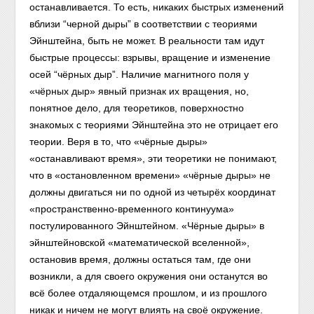
останавливается. То есть, никаких быстрых изменений
вблизи “черной дыры” в соответствии с теориями
Эйнштейна, быть не может. В реальности там идут
быстрые процессы: взрывы, вращение и изменение
осей “чёрных дыр”. Наличие магнитного поля у
«чёрных дыр» явный признак их вращения, но,
понятное дело, для теоретиков, поверхностно
знакомых с теориями Эйнштейна это не отрицает его
теории. Веря в то, что «чёрные дыры»
«останавливают время», эти теоретики не понимают,
что в «остановленном времени» «чёрные дыры» не
должны двигаться ни по одной из четырёх координат
«пространственно-временного континуума»
постулированного Эйнштейном. «Чёрные дыры» в
эйнштейновской «математической вселенной»,
остановив время, должны остаться там, где они
возникли, а для своего окружения они останутся во
всё более отдаляющемся прошлом, и из прошлого
никак и ничем не могут влиять на своё окружение.