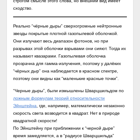
строгом смысле этого слова, но внешний вид имеет
сходство.
Реально “чёрные дыры” сверхогромные нейтронные
звезды покрытые плотной газопылевой оболочкой.
Они излучают весь диапазон фотонов, но при
разрывах этой оболочки взрывами они сияют. Тогда их
называют квазарами. Газопылевая оболочка
прозрачна для гамма-излучения, поэтому у далёких
“чёрных дыр” она наблюдается в красном спектре,
поэтому они видны как “маленькие красные точки”.
“Черные дыры”, были измышлены Шварцшильдом по
ложным формулам теорий относительности
Эйнштейна
, где, например, математически незаконно
скорость света возводится в квадрат. Нет в природе
квадратной скорости!
По Эйнштейну при приближении к “черной дыре”
время замедляется, а в “радиусе Шварцшильда”