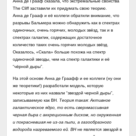
Анна де Грааф сказала, что экстремальные свойства
The Cliff заставили их придумать свою теорию.
Анна де Грааф и её коллеги обратили внимание, что
разрывы Бальмера можно обнаружить как в спектрах
одиночных, очень горячих, молодых звёзд, так и в
спектрах галактик, содержащих достаточное
количество таких очень горячих молодых звёзд.
Оказалось, «Скала» больше похожа на спектр
одиночной звезды, чем на спектр галактики и её
“чёрной дыры”.
На этой основе Анна де Граафф и ее коллеги (ну они
же теоретики!) разработали модель, которую
некоторые из них назвали “звездой черной дыры”,
записываемую как BH
. Теория такая: Активное
галактическое ядро, то есть сверхмассивная
черная дыра с аккреционным диском, но окруженная
и покрасневшая не из-за пыли, а газообразного
водорода нагреваемого ей. BH
не является звездой в