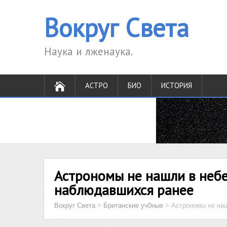
Вокруг Света
Наука и лженаука.
АСТРО
БИО
ИСТОРИЯ
Астрономы не нашли в небе
наблюдавшихся ранее
Вокруг Света
>
Британские уч0ные
>
Астрономы не наш