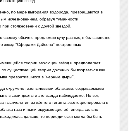
и эволюцию звёзд.
енно, по мере выгорания водорода, превращаются в
лным исчезновением, образуя туманности,
о при столкновении с другой звездой.
по своему обычяю предложив кучу разных, в большинстве
ие звезд “Сферами Дайсона” построенных
 имеющейся теории эволюции звёзд и предполагает
, по существующей теории должных бы взорваться как
зрыва превратившихся в “черные дыры”.
егда окружено газопылевыми облаками, создаваемыми
ь в свои джеты и это всегда наблюдаемо. Но вот,
ва тысячелетия из жёлтого гиганта эволюционировала в
 облака газа и пыли окружающие её, иногда сильно
а находилась дальше, то периодически могла бы быть