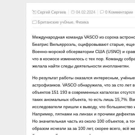
Сергей Сергеев
04.02.2024
0 Комментарии
,
Британские уч0ные
Физика
Международная команда VASCO из сорока астроном
Беатрис Вильярроэль, оцифровывают старые, еще 
Военно-морской обсерватории США (USNO) и срав
что в космосе изменилось с тех пор. Команду соб
желала найти следы деятельности инопланетян.
Но результат работы оказался интересным, учёны
астрофизиков. VASCO обнаружила, что за сто лет 
объектов 151 193 в современных каталогах отсутс
таких аномальных объекта, то есть лишь 15,7%. Вз
исследователи пришли к выводу, что большинство 
Например, пятнами на линзах и прочими дефекта
Но значительная часть из около 100 объектов, а т
образом исчезли за за 100 лет, скорее всего, всё ж