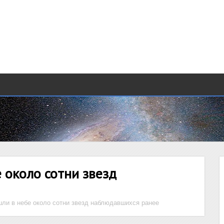
 около сотни звезд
ли в небе около сотни звезд наблюдавшихся ранее