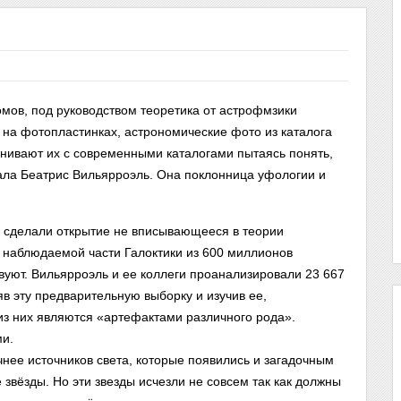
ов, под руководством теоретика от астрофмзики
на фотопластинках, астрономические фото из каталога
нивают их с современными каталогами пытаясь понять,
рала Беатрис Вильярроэль. Она поклонница уфологии и
е сделали открытие не вписывающееся в теории
в наблюдаемой части Галоктики из 600 миллионов
твуют. Вильярроэль и ее коллеги проанализировали 23 667
яв эту предварительную выборку и изучив ее,
из них являются «артефактами различного рода».
ми.
очнее источников света, которые появились и загадочным
е звёзды. Но эти звезды исчезли не совсем так как должны