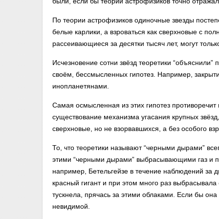
были, если бы теории астрофизиков точно отражал
По теории астрофизиков одиночные звезды постеп
белые карлики, а взроваться как сверхновые с по
рассеивающиеся за десятки тысяч лет, могут тольк
Исчезновение сотни звёзд теоретики “объяснили” 
своём, бессмысленных гипотез. Например, закрыт
инопланетянами.
Самая осмысленная из этих гипотез противоречит
существование механизма угасания крупных звёзд
сверхновые, но не взорвавшихся, а без особого в
То, что теоретики называют “черными дырами” вс
этими “черными дырами” выбрасывающими газ и пыл
например, Бетельгейзе в течение наблюдений за д
красный гигант и при этом много раз выбрасывала
тускнела, прячась за этими облаками. Если бы он
невидимой.