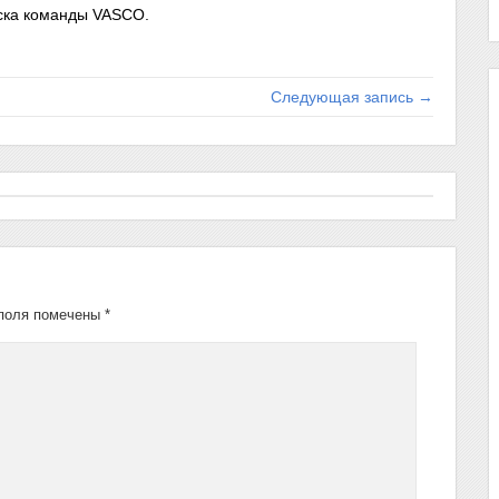
иска команды VASCO.
Следующая запись →
поля помечены
*