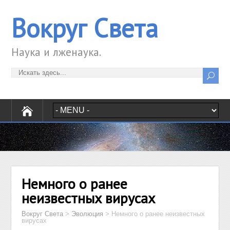
Вокруг Света
Наука и лженаука.
Немного о ранее
неизвестных вирусах
Вокруг Света
>
Эволюция
>
Немного о ранее неизвестных
вирусах