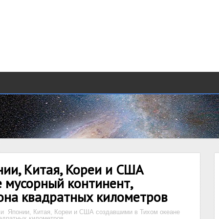
ии, Китая, Кореи и США
 мусорный континент,
она квадратных километров
и Японии, Китая, Кореи и США создавшими в Тихом океане
вадратных километров