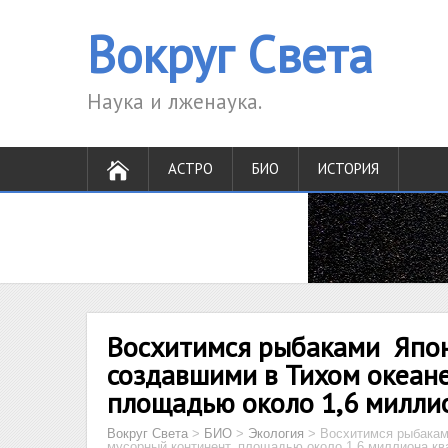
Вокруг Света
Наука и лженаука.
АСТРО
БИО
ИСТОРИЯ
Восхитимся рыбаками Япон
создавшими в Тихом океане
площадью около 1,6 милли
Вокруг Света
>
БИО
>
Экология
>
Восхитимся рыбакам
мусорный континент, площадью около 1,6 миллиона к