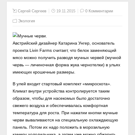
Сергей Сергеев
19.11.2015
0 Комментарии
Экология
Австрийский дизайнер Катарина Унгер, основатель
проекта Livin Farms считает, что белок заменяющий
мясо можно получить разводя мучных червей (мучной
червь — личиночная форма жука чернотелки) в ульях
имеющих крошечные размеры.
В улей входит стартовый комплект «микроскота».
Климат внутри устройства контролируется таким
образом, чтобы для насекомых было достаточно
свежего воздуха и обеспечивалась комфортная
температура для роста. При нажатии кнопки мучные
черви вываливаются на специальную охлаждающую
панель. Потом их надо положить в морозильную
камеру холодильника, а затем уже можно обжарить