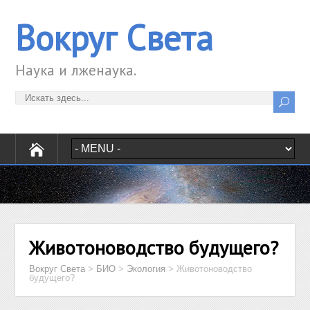
Вокруг Света
Наука и лженаука.
Животоноводство будущего?
Вокруг Света
>
БИО
>
Экология
>
Животоноводство
будущего?