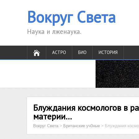
Вокруг Света
Наука и лженаука.
АСТРО
БИО
ИСТОРИЯ
Блуждания космологов в р
материи…
Вокруг Света
>
Британские уч0ные
>
Блуждания космо