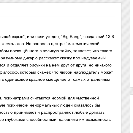
шой взрыв”, или если угодно, “Big Bang”, создавший 13,8
 космологов. На вопрос о центре “математической
бом посвящённого в великую тайну, заявляет, что такого
неразумному дикарю расскажет сказку про надуваемый
я и отдаляет рисунки на нём друг от друга. но никакого
ы философ, который скажет, что любой наблюдатель может
ать одинаковое красное смещение от самых отдалённых
йя, психиатрами считаются нормой для умственной
наче психически ненормальных людей оказалось бы
лностью принимают и распространяют любые догматы
олее глубокими способностями, дающими им возможность