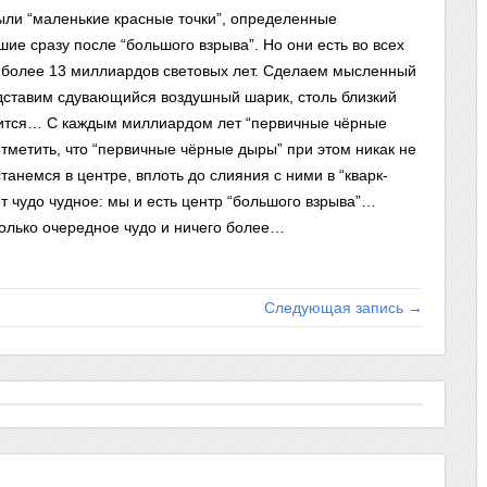
ыли “маленькие красные точки”, определенные
ие сразу после “большого взрыва”. Но они есть во всех
, более 13 миллиардов световых лет. Сделаем мысленный
едставим сдувающийся воздушный шарик, столь близкий
лучится… С каждым миллиардом лет “первичные чёрные
 отметить, что “первичные чёрные дыры” при этом никак не
танемся в центре, вплоть до слияния с ними в “кварк-
 чудо чудное: мы и есть центр “большого взрыва”…
олько очередное чудо и ничего более…
Следующая запись →