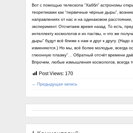
Вот с помощью телескопа “Хаббл” астрономы откр
теоретиками как “первичные чёрные дыры”, возникш
направлениях от нас и на одинаковом расстоянии
эксперимент. Отсчитаем время назад. То есть, пр
интеллекту космологов и их паствы, н что же по
дыры” будут всё ближе к нам и друг к другу. (Надо
изменяются.) Но мы, всё более молодые, всегда ос
глюонную плазму”… Обратный отсчёт времени даёт
Впрочем, любые измышления космологов, всегда т
Post Views:
170
← Предыдущая запись