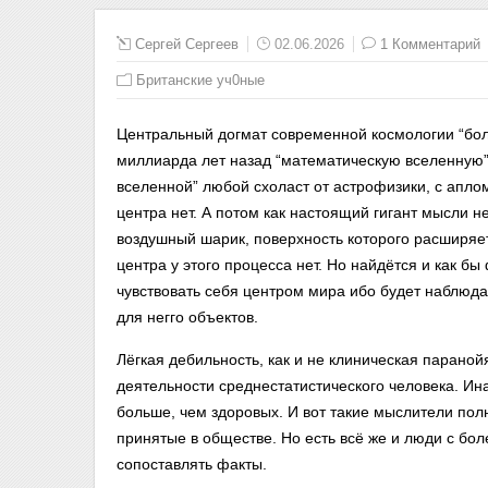
Сергей Сергеев
02.06.2026
1 Комментарий
Британские уч0ные
Центральный догмат современной космологии “боль
миллиарда лет назад “математическую вселенную”
вселенной” любой схоласт от астрофизики, с аплом
центра нет. А потом как настоящий гигант мысли 
воздушный шарик, поверхность которого расширяетс
центра у этого процесса нет. Но найдётся и как б
чувствовать себя центром мира ибо будет наблюд
для негго объектов.
Лёгкая дебильность, как и не клиническая парано
деятельности среднестатистического человека. И
больше, чем здоровых. И вот такие мыслители по
принятые в обществе. Но есть всё же и люди с б
сопоставлять факты.