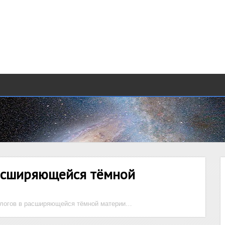
асширяющейся тёмной
логов в расширяющейся тёмной материи…