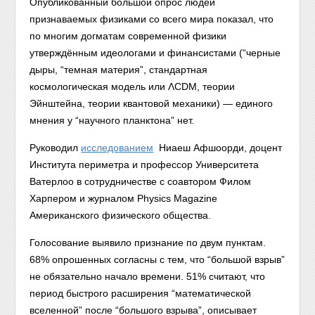
Опубликованный большой опрос людей
признаваемых физиками со всего мира показал, что
по многим догматам современной физики
утверждённым идеологами и финансистами (“черные
дыры, “темная материя”, стандартная
космологическая модель или ΛCDM, теории
Эйнштейна, теории квантовой механики) — единого
мнения у “научного планктона” нет.
Руководил
исследованием
Ниаеш Афшоорди, доцент
Института периметра и профессор Университета
Ватерлоо в сотрудничестве с соавтором Филом
Харпером и журналом Physics Magazine
Американского физического общества.
Голосование выявило признание по двум пунктам.
68% опрошенных согласны с тем, что “большой взрыв”
не обязательно начало времени. 51% считают, что
период быстрого расширения “математической
вселенной” после “большого взрыва”, описывает