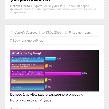
Вокруг Света
>
Британские уч0ные
>
Большой опрос
физиков показал, что догматы современной физики их не
устраивают…
Сергей Сергеев
13.05.2026
0 Комментарии
Британские уч0ные
Вопрос 1 из «Большого загадочного опроса».
Источник: журнал Physics