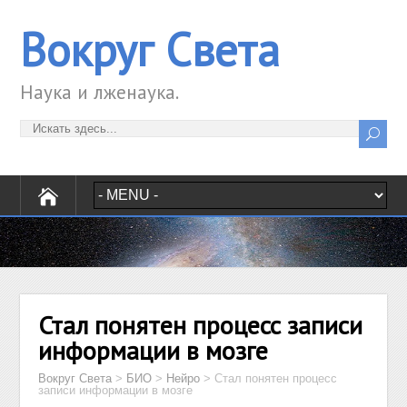
Вокруг Света
Наука и лженаука.
Стал понятен процесс записи
информации в мозге
Вокруг Света
>
БИО
>
Нейро
>
Стал понятен процесс
записи информации в мозге