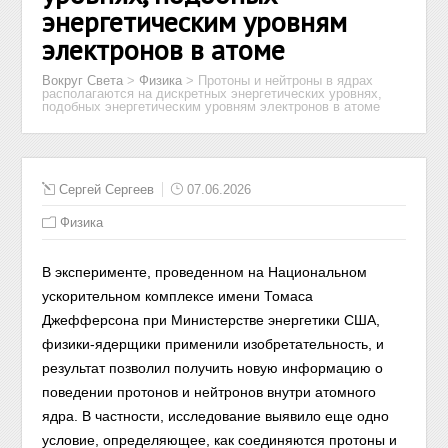
энергетическим уровням
электронов в атоме
Вокруг Света
>
Физика
>
Протоны и нейтроны в ядрах
располагаются на дискретных энергетических уровнях,
подобных энергетическим уровням электронов в атоме
Сергей Сергеев
07.06.2026
Физика
В эксперименте, проведенном на Национальном
ускорительном комплексе имени Томаса
Джефферсона при Министерстве энергетики США,
физики-ядерщики применили изобретательность, и
результат позволил получить новую информацию о
поведении протонов и нейтронов внутри атомного
ядра. В частности, исследование выявило еще одно
условие, определяющее, как соединяются протоны и