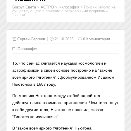
Вокруг Света
>
АСТРО
>
Философия
>
Поиски чего-то не
существующего в природе с регулярными вскриками
“нашли”…
Сергей Сергеев
21.10.2025
0 Комментарии
Философия
То, что сейчас считается науками космологией и
астрофизикой в своей основе построено на “законе
всемирного тяготения” сформулированном Исааком
Ньютоном в 1687 году.
По мнению Ньютона между любой парой тел
действует сила взаимного притяжения. Чем тела тянут
к себе другие тела, Ньютон не пояснил, сказав:
“Гипотез не измышляю”.
В “закон всемирного тяготения” Ньютона