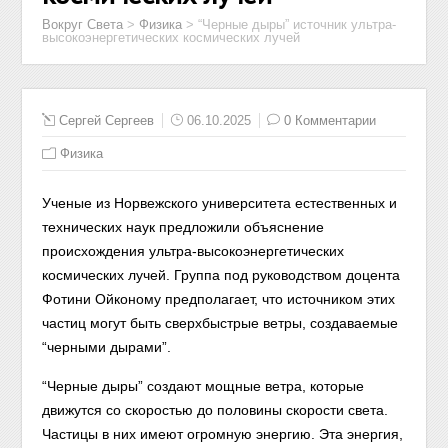
Вокруг Света
>
Физика
>
“Черные дыры” источник ультра-
высокоэнергетических космических лучей
Сергей Сергеев
06.10.2025
0 Комментарии
Физика
Ученые из Норвежского университета естественных и
технических наук предложили объяснение
происхождения ультра-высокоэнергетических
космических лучей. Группа под руководством доцента
Фотини Ойконому предполагает, что источником этих
частиц могут быть сверхбыстрые ветры, создаваемые
“черными дырами”.
“Черные дыры” создают мощные ветра, которые
движутся со скоростью до половины скорости света.
Частицы в них имеют огромную энергию. Эта энергия,