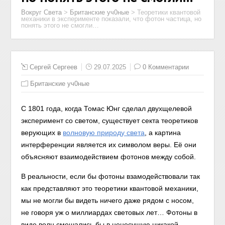
Вокруг Света
>
Британские уч0ные
>
Теоретики квантовой
механики в эксперименте показали, что фотон частица, но
понять этого не смогли…
Сергей Сергеев
29.07.2025
0 Комментарии
Британские уч0ные
С 1801 года, когда Томас Юнг сделал двухщелевой
эксперимент со светом, существует секта теоретиков
верующих в
волновую природу света
, а картина
интерференции является их символом веры. Её они
объясняют взаимодействием фотонов между собой.
В реальности, если бы фотоны взамодействовали так
как представляют это теоретики квантовой механики,
мы не могли бы видеть ничего даже рядом с носом,
не говоря уж о миллиардах световых лет… Фотоны в
виде волн смешались бы в ненесущую никакой