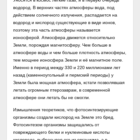
Уносятся в космос лёгкие газы, и в первую очередь
водород. В верхних частях атмосферы вода, под
действием солнечного излучения, распадается на
водород и кислород существующие в виде ионов,
поэтому эта часть атмосферы называется
ионосферой. Атмосфера движется относительно
Земли, порождая магнитосферу. Чем больше в
атмосфере воды и чем больше плотность атмосферы,
тем мощнее ионосфера Земли и её магнитное поле.
Именно в период между 330 и 220 миллионами лет
назад (каменноугольный и пермский периоды) у
Земли была мощная атмосфера, кстати позволявшая
летать огромным птерозаврам, в современной
атмосфере они летать бы не смогли.
Измышления теоретиков, что фотосинтезирующие
организмы создали кислород на Земле это бред.
Фотосинтезом организмы защищались от
повреждающего белки и нуклеиновые кислоты
кислорода, выбрасывая его из организма, а в