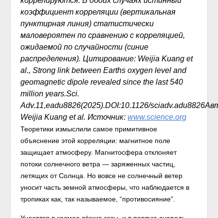
коррелируются. В обоих случаях истинный
коэффициент корреляции (вертикальная
пунктирная линия) статистически
маловероятен по сравнению с корреляцией,
ожидаемой по случайности (синие
распределения). Цитирование: Weijia Kuang et
al., Strong link between Earths oxygen level and
geomagnetic dipole revealed since the last 540
million years.Sci.
Adv.11,eadu8826(2025).DOI:10.1126/sciadv.adu8826Ав
Weijia Kuang et al. Источник:
www.science.org
Теоретики измыслили самое примитивное
объяснение этой корреляции: магнитное поле
защищает атмосферу. Магнитосфера отклоняет
потоки солнечного ветра — заряженных частиц,
летящих от Солнца. Но вовсе не солнечный ветер
уносит часть земной атмосферы, что наблюдается в
тропиках как, так называемое, “противосияние”.