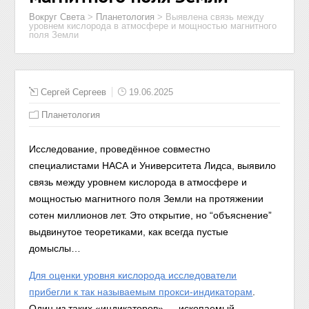
Вокруг Света
>
Планетология
>
Выявлена связь между
уровнем кислорода в атмосфере и мощностью магнитного
поля Земли
Сергей Сергеев
19.06.2025
Планетология
Исследование, проведённое совместно
специалистами НАСА и Университета Лидса, выявило
связь между уровнем кислорода в атмосфере и
мощностью магнитного поля Земли на протяжении
сотен миллионов лет. Это открытие, но “объяснение”
выдвинутое теоретиками, как всегда пустые
домыслы…
Для оценки уровня кислорода исследователи
прибегли к так называемым прокси-индикаторам
.
Один из таких «индикаторов» — ископаемый