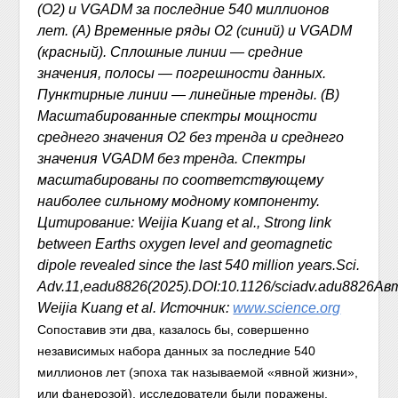
(O2) и VGADM за последние 540 миллионов
лет. (A) Временные ряды O2 (синий) и VGADM
(красный). Сплошные линии — средние
значения, полосы — погрешности данных.
Пунктирные линии — линейные тренды. (B)
Масштабированные спектры мощности
среднего значения O2 без тренда и среднего
значения VGADM без тренда. Спектры
масштабированы по соответствующему
наиболее сильному модному компоненту.
Цитирование: Weijia Kuang et al., Strong link
between Earths oxygen level and geomagnetic
dipole revealed since the last 540 million years.Sci.
Adv.11,eadu8826(2025).DOI:10.1126/sciadv.adu8826Ав
Weijia Kuang et al. Источник:
www.science.org
Сопоставив эти два, казалось бы, совершенно
независимых набора данных за последние 540
миллионов лет (эпоха так называемой «явной жизни»,
или фанерозой), исследователи были поражены.