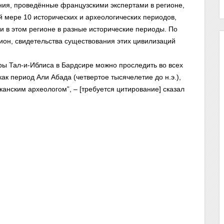
ия, проведённые французскими экспертами в регионе,
 мере 10 исторических и археологических периодов,
 в этом регионе в разные исторические периоды. По
гион, свидетельства существования этих цивилизаций
туры Тал-и-Иблиса в Бардсире можно проследить во всех
как период Али Абада (четвертое тысячелетие до н.э.),
нским археологом”, – [требуется цитирование] сказал