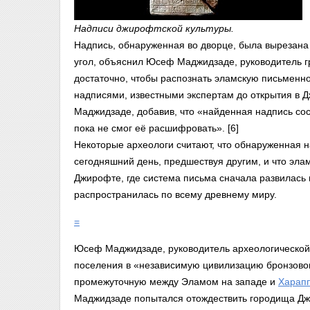
Надписи джирофтской культуры.
Надпись, обнаруженная во дворце, была вырезана 
угол, объяснил Юсеф Маджидзаде, руководитель г
достаточно, чтобы распознать эламскую письменн
надписями, известными экспертам до открытия в 
Маджидзаде, добавив, что «найденная надпись сост
пока не смог её расшифровать». [6]
Некоторые археологи считают, что обнаруженная 
сегодняшний день, предшествуя другим, и что эла
Джирофте, где система письма сначала развилась 
распространилась по всему древнему миру.
=
Юсеф Маджидзаде, руководитель археологической
поселения в «независимую цивилизацию бронзового
промежуточную между Эламом на западе и
Харап
Маджидзаде попытался отождествить городища Дж