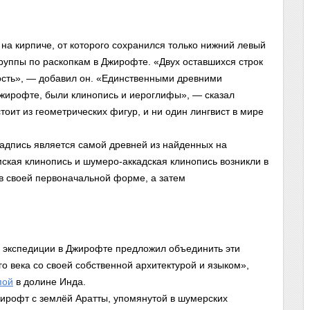
на кирпиче, от которого сохранился только нижний левый
руппы по раскопкам в Джирофте. «Двух оставшихся строк
ость», — добавил он. «Единственными древними
Джирофте, были клинопись и иероглифы», — сказал
оит из геометрических фигур, и ни один лингвист в мире
надпись является самой древней из найденных на
мская клинопись и шумеро-аккадская клинопись возникли в
в своей первоначальной форме, а затем
 экспедиции в Джирофте предложил объединить эти
 века со своей собственной архитектурой и языком»,
пой
в долине Инда.
ирофт с землёй Аратты, упомянутой в шумерских