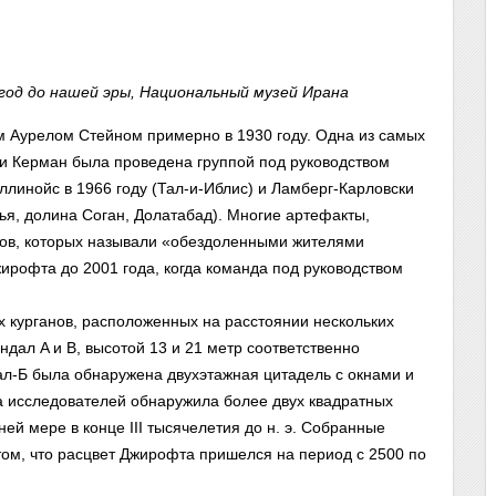
 год до нашей эры, Национальный музей Ирана
 Аурелом Стейном примерно в 1930 году. Одна из самых
ии Керман была проведена группой под руководством
линойс в 1966 году (Тал-и-Иблис) и Ламберг-Карловски
хья, долина Соган, Долатабад). Многие артефакты,
ов, которых называли «обездоленными жителями
жирофта до 2001 года, когда команда под руководством
х курганов, расположенных на расстоянии нескольких
ндал A и B, высотой 13 и 21 метр соответственно
ал-Б была обнаружена двухэтажная цитадель с окнами и
а исследователей обнаружила более двух квадратных
ей мере в конце III тысячелетия до н. э. Собранные
ом, что расцвет Джирофта пришелся на период с 2500 по