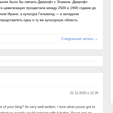
льнее было бы связать Джирофт с Эламом. Джирофт
та цивилизация процветала между 2500 и 1900 годами до
чном Иране, а культура Гильменд — в западном
представлять одну и ту же культурную область.
Следующая запись →
01.12.2025 в 22:28
 of your blog? Its very well written; I love what youve got to
ontent so people could connect with it better. Youve got an