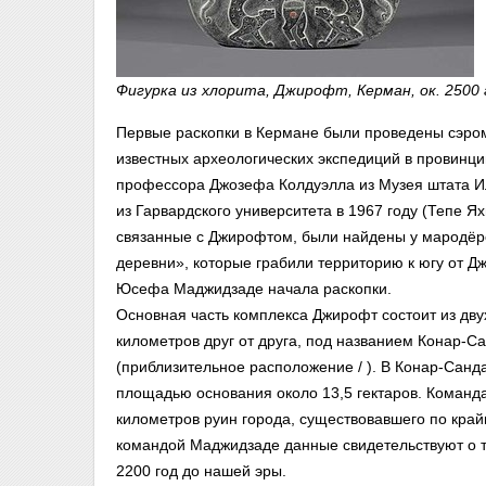
Фигурка из хлорита, Джирофт, Керман, ок. 2500
Первые раскопки в Кермане были проведены сэром
известных археологических экспедиций в провинц
профессора Джозефа Колдуэлла из Музея штата Ил
из Гарвардского университета в 1967 году (Тепе Я
связанные с Джирофтом, были найдены у мародёр
деревни», которые грабили территорию к югу от Д
Юсефа Маджидзаде начала раскопки.
Основная часть комплекса Джирофт состоит из дву
километров друг от друга, под названием Конар-Са
(приблизительное расположение / ). В Конар-Санд
площадью основания около 13,5 гектаров. Команд
километров руин города, существовавшего по крайн
командой Маджидзаде данные свидетельствуют о т
2200 год до нашей эры.