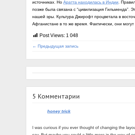
источниках. Но
Аратта находилась в Индии
. Прави
позже была связана с “цивилизация Гильменда”. Э
нашей эры. Культура Джирофт процветала в восто
Афганистане в то же время. Фактически, они могут 
Post Views:
1 048
← Предыдущая запись
5 Комментарии
honey trick
I was curious if you ever thought of changing the layout
say. But maybe you could a little more in the way of c