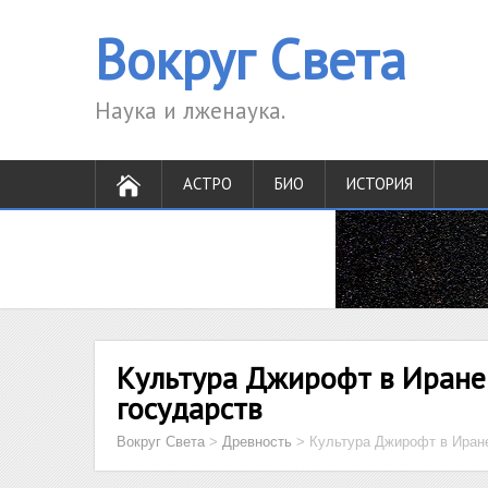
Вокруг Света
Наука и лженаука.
АСТРО
БИО
ИСТОРИЯ
Культура Джирофт в Иране
государств
Вокруг Света
>
Древность
>
Культура Джирофт в Иране