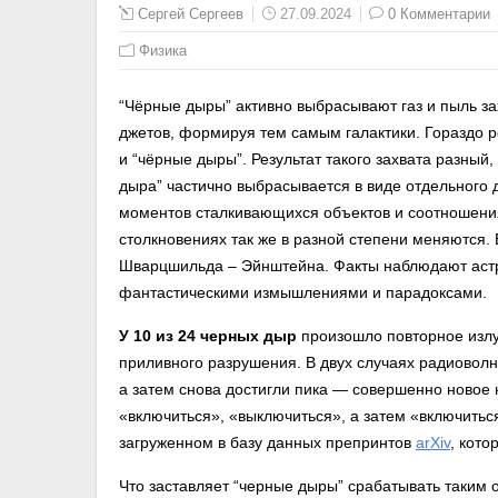
Сергей Сергеев
27.09.2024
0 Комментарии
Физика
“Чёрные дыры” активно выбрасывают газ и пыль з
джетов, формируя тем самым галактики. Гораздо 
и “чёрные дыры”. Результат такого захвата разный,
дыра” частично выбрасывается в виде отдельного 
моментов сталкивающихся объектов и соотношени
столкновениях так же в разной степени меняются.
Шварцшильда – Эйнштейна. Факты наблюдают астр
фантастическими измышлениями и парадоксами.
У 10 из 24 черных дыр
произошло повторное излу
приливного разрушения. В двух случаях радиоволн
а затем снова достигли пика — совершенно новое
«включиться», «выключиться», а затем «включитьс
загруженном в базу данных препринтов
arXiv
, кот
Что заставляет “черные дыры” срабатывать таким о