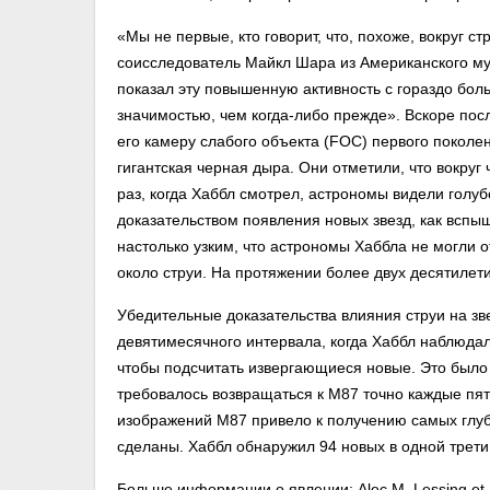
«Мы не первые, кто говорит, что, похоже, вокруг 
соисследователь Майкл Шара из Американского му
показал эту повышенную активность с гораздо бол
значимостью, чем когда-либо прежде». Вскоре пос
его камеру слабого объекта (FOC) первого поколен
гигантская черная дыра. Они отметили, что вокру
раз, когда Хаббл смотрел, астрономы видели голу
доказательством появления новых звезд, как вспы
настолько узким, что астрономы Хаббла не могли от
около струи. На протяжении более двух десятилет
Убедительные доказательства влияния струи на зв
девятимесячного интервала, когда Хаббл наблюда
чтобы подсчитать извергающиеся новые. Это было
требовалось возвращаться к M87 точно каждые пят
изображений M87 привело к получению самых глуб
сделаны. Хаббл обнаружил 94 новых в одной трети
Больше информации о явлении: Alec M. Lessing et a