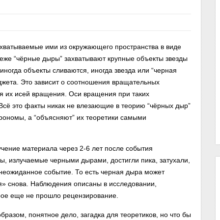
ахватываемые ими из окружающего пространства в виде
реже “чёрные дыры” захватывают крупные объекты звезды
 иногда объекты сливаются, иногда звезда или “черная
джета. Это зависит о соотношения вращательных
я их исей вращения. Оси вращения при таких
 Всё это факты никак не влезающие в теорию “чёрных дыр”
ономы, а “объясняют” их теоретики самыми
чение материала через 2-6 лет после события
ы, излучаемые черными дырами, достигли пика, затухали,
 неожиданное событие. То есть черная дыра может
я» снова. Наблюдения описаны в исследовании,
орое еще не прошло рецензирование.
бразом, понятное дело, загадка для теоретиков, но что бы