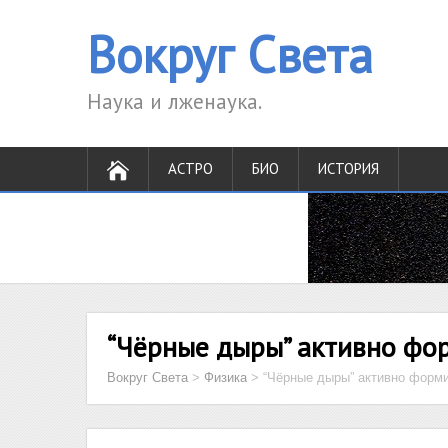
Вокруг Света
Наука и лженаука.
АСТРО
БИО
ИСТОРИЯ
“Чёрные дыры” активно фо
Вокруг Света
>
Физика
>
“Чёрные дыры” активно форми