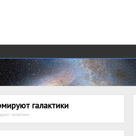
рмируют галактики
руют галактики