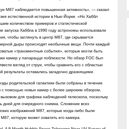
струи M87 наблюдается повышенная активность», — сказал
зея естественной истории в Нью-Йорке. «Но Хаббл
ьшим количеством примеров и статистической
ле запуска Хаббла в 1990 году астрономы использовали
ия, чтобы заглянуть в центр M87, где скрывается
г черной дыры происходят необычные вещи. Почти каждый
боватые «транзиентные события», которые могли быть
шки камер у папарацци поблизости. Но обзор FOC был
вести взгляд от струи, чтобы сравнить его с областью
ий результаты оставались загадочно дразнящими.
езды родительской галактики были собраны в течение
л с помощью новых камер с более широким обзором,
 вызовом для графика наблюдений телескопа, поскольку
ь дней для очередного снимка. Сложение всех
оких изображений M87, которые когда-либо были
 M87, которую может охватить его камера.
l, A 9-Month Hubble Space Telescope Near-UV Survey of