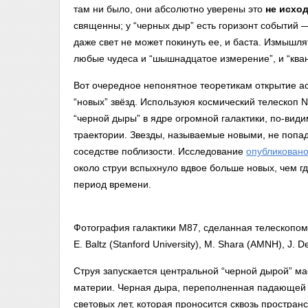
там ни было, они абсолютно уверены это
не исхо
священны; у “черных дыр” есть горизонт событий —
даже свет не может покинуть ее, и баста. Измышлять
любые чудеса и “шышнадцатое измерение”, и “ква
Вот очередное непонятное теоретикам открытие а
“новых” звёзд. Используюя космический телескоп 
“черной дыры” в ядре огромной галактики, по-види
траектории. Звезды, называемые новыми, не попад
соседстве поблизости. Исследование
опубликован
около струи вспыхнуло вдвое больше новых, чем г
период времени.
Фотография галактики M87, сделанная телескопом Ха
E. Baltz (Stanford University), M. Shara (AMNH), J. 
Струя запускается центральной “черной дырой” ма
материи. Черная дыра, переполненная падающей 
световых лет, которая проносится сквозь пространс