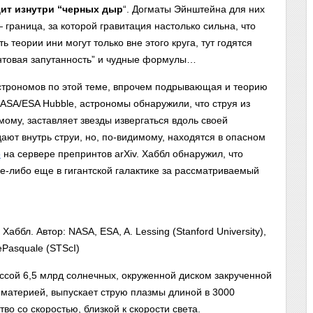
дит изнутри “черных дыр
“. Догматы Эйнштейна для них
 граница, за которой гравитация настолько сильна, что
 теории ини могут только вне этого круга, тут годятся
нтовая запутанность” и чудные формулы…
строномов по этой теме, впрочем подрывающая и теорию
NASA/ESA Hubble, астрономы обнаружили, что струя из
мому, заставляет звезды извергаться вдоль своей
ают внутрь струи, но, по-видимому, находятся в опасном
о
на сервере препринтов arXiv. Хаббл обнаружил, что
де-либо еще в гигантской галактике за рассматриваемый
ббл. Автор: NASA, ESA, A. Lessing (Stanford University),
DePasquale (STScI)
ссой 6,5 млрд солнечных, окруженной диском закрученной
материей, выпускает струю плазмы длиной в 3000
тво со скоростью, близкой к скорости света.