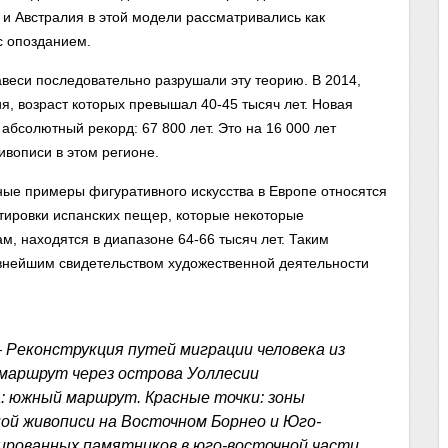
 и Австралия в этой модели рассматривались как
с опозданием.
веси последовательно разрушали эту теорию. В 2014,
я, возраст которых превышал 40-45 тысяч лет. Новая
абсолютный рекорд: 67 800 лет. Это на 16 000 лет
вописи в этом регионе.
ые примеры фигуративного искусства в Европе относятся
атировки испанских пещер, которые некоторые
, находятся в диапазоне 64-66 тысяч лет. Таким
внейшим свидетельством художественной деятельности
— Реконструкция путей миграции человека из
 маршрут через острова Уоллесии
: южный маршрут. Красные точки: зоны
ой живописи на Восточном Борнео и Юго-
ированных памятников в юго-восточной части