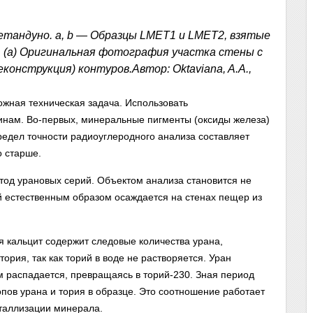
тандуно. a, b — Образцы LMET1 и LMET2, взятые
. (a) Оригинальная фотография участка стены с
конструкция) контуров.Автор: Oktaviana, A.A.,
жная техническая задача. Использовать
инам. Во-первых, минеральные пигменты (оксиды железа)
предел точности радиоуглеродного анализа составляет
о старше.
тод урановых серий. Объектом анализа становится не
ый естественным образом осаждается на стенах пещер из
 кальцит содержит следовые количества урана,
тория, так как торий в воде не растворяется. Уран
 распадается, превращаясь в торий-230. Зная период
пов урана и тория в образце. Это соотношение работает
сталлизации минерала.