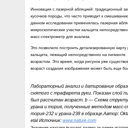
Инновация с лазерной абляцией: традиционный за
кусочков породы, что часто приводит к смешивани
данном исследовании применялась лазерная абля
микроскопические участки кальцита непосредствен
масс-спектрометр для анализа.
Это позволило построить детализированную карту
кальцита, лежащий непосредственно на пигменте
возрастом. Это время, когда рисунок уже существ
возраст создания изображения может быть еще бо
Лабораторный анализ и датирование образ
снятого с трафарета руки. Показан слой пи
был рассчитан возраст. b — Схема структ
урана и тория, полученные методом масс-
тория-232 и урана-238 в образце.Автор: Oktav
etal Источник:
www.nature.com
Значение находки выходит далеко за рамки истори