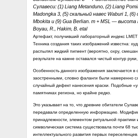
Сулавеси: (1) Liang Metanduno, (2) Liang Pomi
Madongka 3, (5) скальный навес Waburi 1, (6) 
Mbokita и (9) Gua Berlian. m + MSL — высота 
Boyau, R., Hakim, B. etal
Артефакт, получивший лабораторный индекс LMET2,
Техника создания таких изображений известна: ху
распылял жидкий пигмент (вероятно, охру, смешанн
результате на камне оставался чистый контур руки
Особенность данного изображения заключается в 
заостренными, словно фаланги были намеренно с
случайный дефект нанесения краски. Подобные «у
памятниках региона, но крайне редко.
Это указывает на то, что древние обитатели Сулав
передавали определенную информацию. Модифика
принадлежности, элементом ритуальной практики ил
символическая система существовала почти 68 тыс
интеллектуального развития первых переселенцев