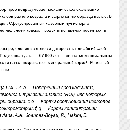
бор проб подразумевает механическое скалывание
ю слоев разного возраста и загрязнению образца пылью. В
ция. Сфокусированный лазерный луч испаряет
но над слоем краски. Продукты испарения поступают в
 распределения изотопов и датировать тончайший слой
. Полученная дата — 67 800 лет — является минимальным
овал и начал покрываться минеральной коркой. Реальный
льше.
ца LMET2. a — Поперечный срез кальцита,
гмента и три зоны анализа (ROI), для которых
уры образца. c-e — Карты соотношения изотопов
спектрометрии. f, g — Карты концентрации
iana, A.A., Joannes-Boyau, R., Hakim, B.
и искусства. Она дает критически важные данные для