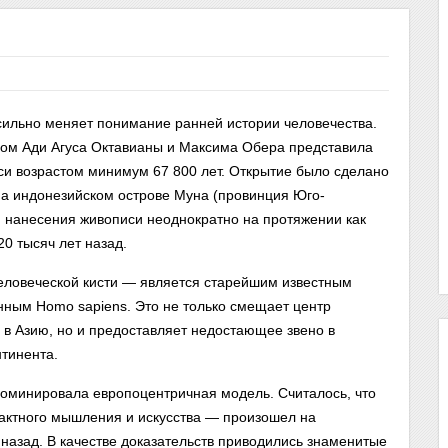
сильно меняет понимание ранней истории человечества.
твом Ади Агуса Октавианы и Максима Обера представила
си возрастом минимум 67 800 лет. Открытие было сделано
а индонезийском острове Муна (провинция Юго-
 нанесения живописи неоднократно на протяжении как
20 тысяч лет назад.
ловеческой кисти — является старейшим известным
нным Homo sapiens. Это не только смещает центр
 в Азию, но и предоставляет недостающее звено в
нтинента.
доминировала европоцентричная модель. Считалось, что
актного мышления и искусства — произошел на
назад. В качестве доказательств приводились знаменитые