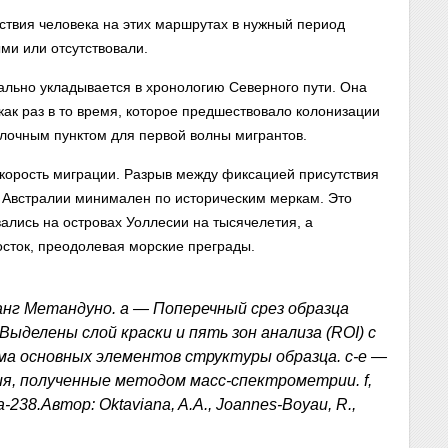
тствия человека на этих маршрутах в нужный период
ми или отсутствовали.
еально укладывается в хронологию Северного пути. Она
как раз в то время, которое предшествовало колонизации
лочным пунктом для первой волны мигрантов.
скорость миграции. Разрыв между фиксацией присутствия
 Австралии минимален по историческим меркам. Это
вались на островах Уоллесии на тысячелетия, а
осток, преодолевая морские преграды.
нг Метандуно. a — Поперечный срез образца
Выделены слой краски и пять зон анализа (ROI) с
а основных элементов структуры образца. c-e —
я, полученные методом масс-спектрометрии. f,
38.Автор: Oktaviana, A.A., Joannes-Boyau, R.,