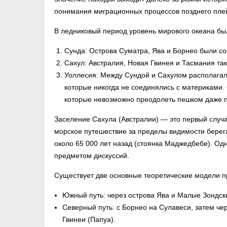
понимания миграционных процессов позднего пле
В ледниковый период уровень мирового океана бы
Сунда: Острова Суматра, Ява и Борнео были со
Сахул: Австралия, Новая Гвинея и Тасмания та
Уоллесия: Между Сундой и Сахулом располагала
которые никогда не соединялись с материками
которые невозможно преодолеть пешком даже п
Заселение Сахула (Австралии) — это первый случа
морское путешествие за пределы видимости берег
около 65 000 лет назад (стоянка Маджедбебе). Од
предметом дискуссий.
Существует две основные теоретические модели п
Южный путь: через острова Ява и Малые Зондски
Северный путь: с Борнео на Сулавеси, затем че
Гвинеи (Папуа).