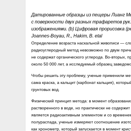
Датированные образцы из пещеры Лианг Ме
с поверхности двух разных трафаретов рук
изображениями. (b) Цифровая прорисовка (ре
Joannes-Boyau, R., Hakim, B. etal
Определение возраста наскальной живописи — сло
радиоуглеродный метод невозможно по двум прич
не содержат органического углерода. Во-вторых, 
около 50 000 лет, а исследуемый образец заведом
Чтобы решить эту проблему, ученые применили ме
сама краска, а кальцит (карбонат кальция), котор
грунтовых вод.
Физический принцип метода: в момент образования
растворенного в воде, но практически не содержит 
является радиоактивным элементом и со временем
полураспада, ученые измеряют соотношение изото
как хронометр, который запускается в момент кри