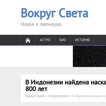
Вокруг Света
Наука и лженаука.
АСТРО
БИО
ИСТОРИЯ
В Индонезии найдена наска
800 лет
Вокруг Света
>
Антропология
>
В Индонезии найдена н