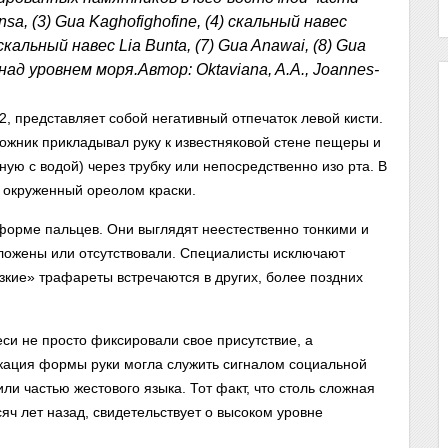
nsa, (3) Gua Kaghofighofine, (4) скальный навес
скальный навес Lia Bunta, (7) Gua Anawai, (8) Gua
над уровнем моря.Автор: Oktaviana, A.A., Joannes-
 представляет собой негативный отпечаток левой кисти.
дожник прикладывал руку к известняковой стене пещеры и
ую с водой) через трубку или непосредственно изо рта. В
, окруженный ореолом краски.
форме пальцев. Они выглядят неестественно тонкими и
ложены или отсутствовали. Специалисты исключают
зкие» трафареты встречаются в других, более поздних
еси не просто фиксировали свое присутствие, а
ция формы руки могла служить сигналом социальной
и частью жестового языка. Тот факт, что столь сложная
яч лет назад, свидетельствует о высоком уровне
.