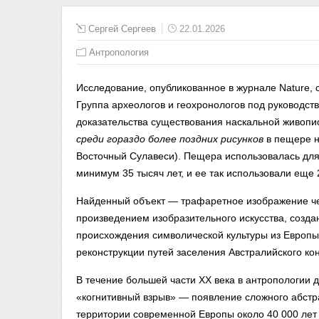
Сергей Сергеев
22.01.2026
Антропология
Исследование, опубликованное в журнале Nature, 
Группа археологов и геохронологов под руководс
доказательства существования наскальной живопи
среди гораздо более поздних рисунков
в пещере н
Восточный Сулавеси). Пещера использовалась для
минимум 35 тысяч лет, и ее так использовали еще 
Найденный объект — трафаретное изображение че
произведением изобразительного искусства, созда
происхождения символической культуры из Европы
реконструкции путей заселения Австралийского ко
В течение большей части XX века в антропологии 
«когнитивный взрыв» — появление сложного абстр
территории современной Европы около 40 000 лет 