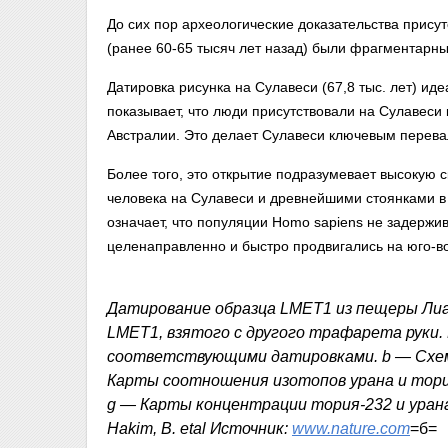
До сих пор археологические доказательства прису
(ранее 60-65 тысяч лет назад) были фрагментарны
Датировка рисунка на Сулавеси (67,8 тыс. лет) ид
показывает, что люди присутствовали на Сулавеси 
Австралии. Это делает Сулавеси ключевым перева
Более того, это открытие подразумевает высокую 
человека на Сулавеси и древнейшими стоянками в
означает, что популяции Homo sapiens не задержи
целенаправленно и быстро продвигались на юго-в
Датирование образца LMET1 из пещеры Лиа
LMET1, взятого с другого трафарета руки. 
соответствующими датировками. b — Схем
Карты соотношения изотопов урана и тори
g — Карты концентрации тория-232 и урана-2
Hakim, B. etal Источник:
www.nature.com
=б=