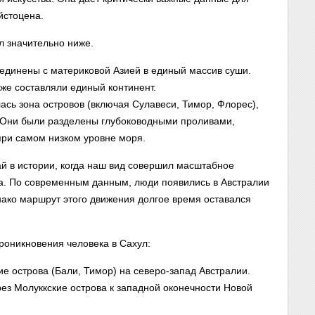
йстоцена.
л значительно ниже.
единены с материковой Азией в единый массив суши.
кже составляли единый континент.
сь зона островов (включая Сулавеси, Тимор, Флорес),
. Они были разделены глубоководными проливами,
ри самом низком уровне моря.
й в истории, когда наш вид совершил масштабное
а. По современным данным, люди появились в Австралии
нако маршрут этого движения долгое время оставался
роникновения человека в Сахул:
е острова (Бали, Тимор) на северо-запад Австралии.
рез Молуккские острова к западной оконечности Новой