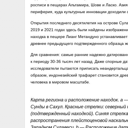
росписи в пещерах Альтамира, Шове и Ласко. Азия
периферия, куда культурные инновации доходили 
Открытия последнего десятилетия на острове Сула
2019 и 2021 годах здесь были найдены изображени
находка в пещере Лианг Метандуно устанавливает 
древнее предыдущего подтвержденного образца жи
Для сравнения: самые ранние надежно датированн
к периоду 30-36 тысяч лет назад. Даже спорные д
исследователи пытаются приписать неандертальцам
образом, индонезийский трафарет становится дре
человека в мировом масштабе.
Карта региона и расположение находок. a 
Сунды в Сахул. Красные стрелки: северный
(подтвержденный находкой). Синяя стрелка
распространения плейстоценовой наскальн
Западном Сулавеси. b — Расположение дат