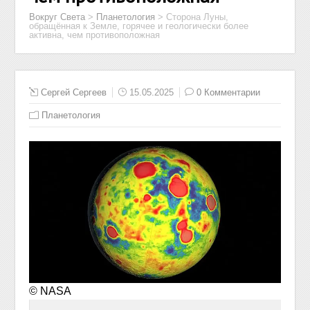
Вокруг Света
>
Планетология
>
Сторона Луны,
обращённая к Земле, горячее и геологически более
активна, чем противоположная
Сергей Сергеев
15.05.2025
0 Комментарии
Планетология
© NASA