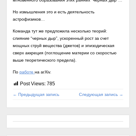
мгновенного образования этих ранних “черных дыр”…
Но измышления это и есть деятельность
астрофизиков…
Команда тут же предложила несколько теорий:
слияние “черных дыр”, ускоренный рост за счет
мощных струй вещества (джетов) и эпизодическая
сверх аккреция (поглощение материи со скоростью
выше теоретического предела).
По
работе
на arXiv.
Post Views:
785
← Предыдущая запись
Следующая запись →