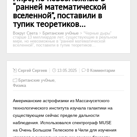
“ранней математической
вселенной”, поставили в
тупик теоретиков…
Вокруг Света
>
Британские уч0ные
>
“Черные дыры”
старше 13 миллиардов лет, существующие в реальном
мире, но невозможные в “ранней математической
вселенной”, поставили в тупик теоретиков…
Сергей Сергеев
13.05.2025
0 Комментарии
,
Британские уч0ные
Физика
Американские астрофизики из Массачусетского
технологического института изучала галактики на
существующем сейчас пределе дальности
наблюдения. Использовался спектрограф MUSE
на Очень Большом Телескопе в Чили для изучения