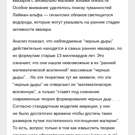
квазаров с аномально малыми зонами близости.
Особое внимание уделялось поиску туманностей
Лайман-альфа — гигантских облаков светящегося
водорода, которые могут указывать на ранние стадии
активности квазара.
Анализ показал, что наблюдаемые “черные дыры”
действительно находятся в самых ранних квазарах, по
их формулам старше 13 миллиардов лет. Это
означает, что они нашли невозможные в их “ранней
математической вселенной” массивные “черные
дыры”… Но эти теоретики тут же заявили, что эти
“черные дыры” не отвергают их “математическую
вселенную”, а только “ставят под сомнение
современные теории формирования черных дыр… …
Согласно стандартным моделям аккреции, у них
не было достаточно времени чтобы достичь таких
размеров путем постепенного поглощения материи”.
То есть, вопрос только в том как измыслить теорию